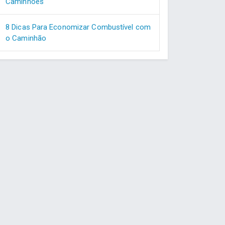
Caminhões
8 Dicas Para Economizar Combustível com
o Caminhão