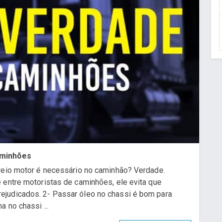
aminhões
Freio motor é necessário no caminhão? Verdade.
 entre motoristas de caminhões, ele evita que
judicados. 2- Passar óleo no chassi é bom para
 no chassi ...