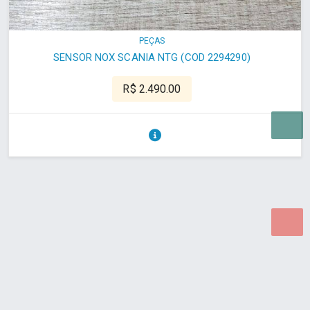
PEÇAS
SENSOR NOX SCANIA NTG (COD 2294290)
R$ 2.490.00
Desenvolvido por Poly Design
Cubo Guia -
www.cuboguia.com.br - Desenvolvimento de Sites e
Sistemas para WEB.
© 2026 ®
Política de Cookies