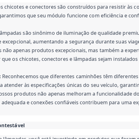
 chicotes e conectores são construídos para resistir às 
 garantimos que seu módulo funcione com eficiência e con
âmpadas são sinônimo de iluminação de qualidade premi
e excepcional, aumentando a segurança durante suas viag
não apenas produtos excepcionais, mas também a experti
 que os chicotes, conectores e lâmpadas sejam instalados
:
Reconhecemos que diferentes caminhões têm diferentes r
 atender às especificações únicas do seu veículo, garanti
ssos produtos não apenas melhoram a funcionalidade 
 adequada e conexões confiáveis contribuem para uma expe
ontestável
 e lâmpadas, você está investindo em produtos que foram 