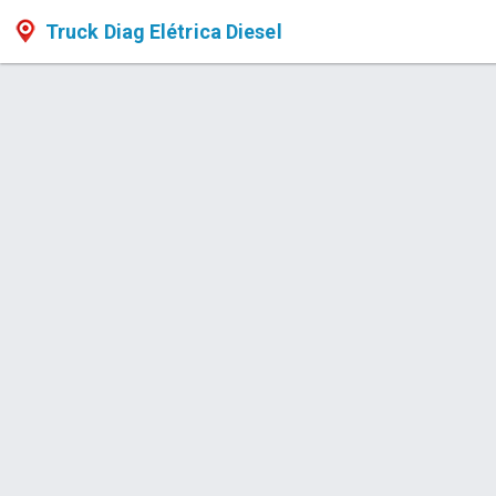
Truck Diag Elétrica Diesel
Produto > Conexões Confiáveis 
Chicotes, Conectores e Lâmpadas d