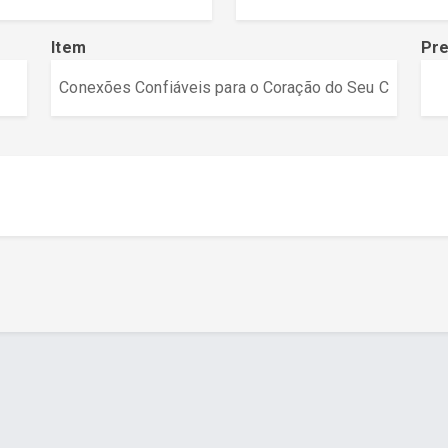
Item
Pr
a - www.cuboguia.com.br - Desenvolvimento de Sites e Sistem