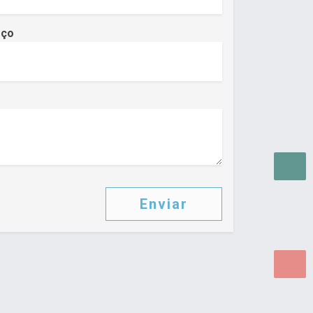
eço
Enviar
as para WEB.
© 2026 ®
Política de Cookies