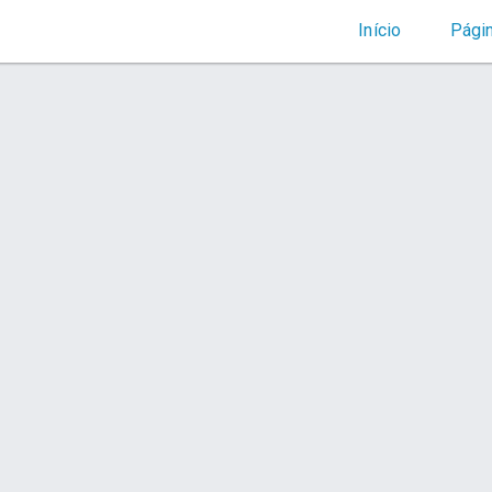
Início
Pági
para o Coração do Seu Caminhão:
e Primeira Classe
Conexões Confiáveis para o Coração do 
Conectores e Lâmpadas de Primeira Cla
Orçamento via WhatsApp