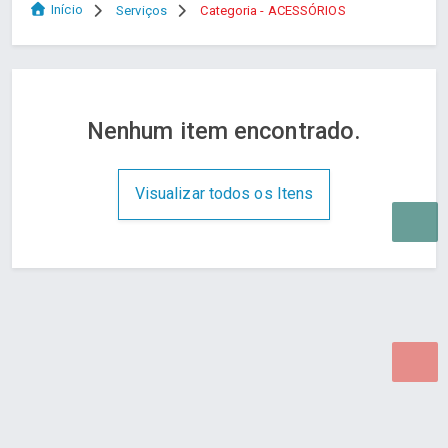
Início
Serviços
Categoria - ACESSÓRIOS
Nenhum item encontrado.
Visualizar todos os Itens
Desenvolvido por Poly Design
Cubo Guia -
www.cuboguia.com.br - Desenvolvimento de Sites e
Sistemas para WEB.
© 2026 ®
Política de Cookies